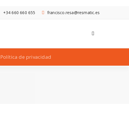
+34 660 660 655
francisco.resa@resmatic.es
Política de privacidad